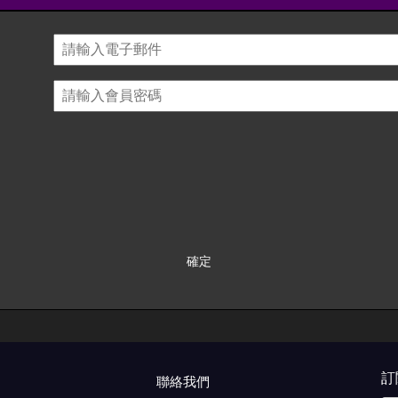
訂
聯絡我們