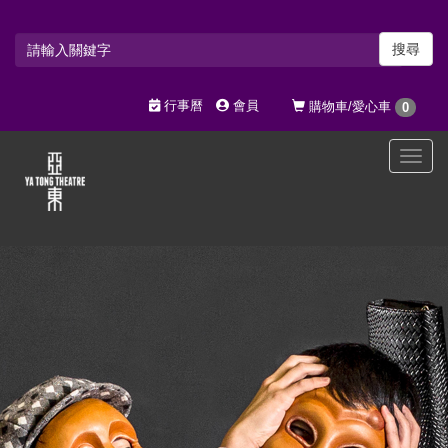
搜尋
行事曆
會員
購物車/愛心車
0
選
單
切
換