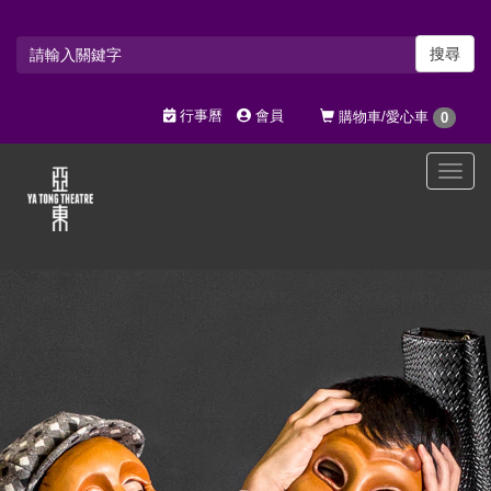
搜尋
行事曆
會員
購物車/愛心車
0
選
單
切
換