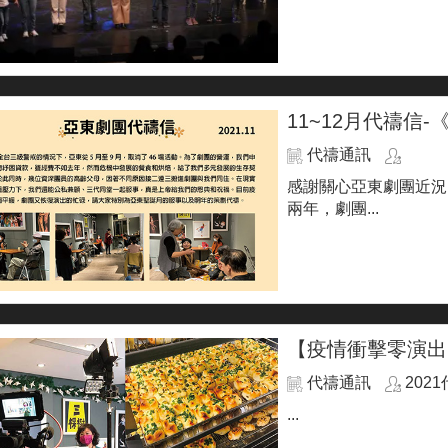
11~12月代禱信
代禱通訊
感謝關心亞東劇團近況
兩年，劇團...
【疫情衝擊零演出
代禱通訊
202
...