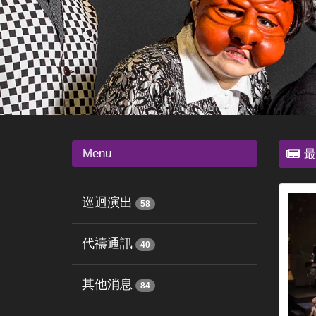
Menu
最
巡迴演出
58
代禱通訊
40
其他消息
84