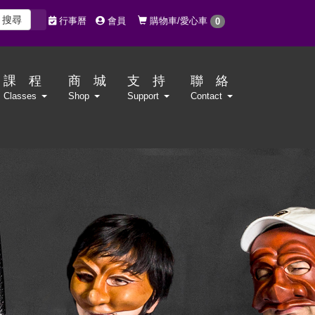
搜尋
購物車/愛心車
行事曆
會員
0
課 程
商 城
支 持
聯 絡
Classes
Shop
Support
Contact