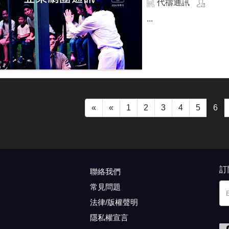
代禱通訊
...
«
«
1
2
3
4
5
6
訂
聯絡我們
常見問題
法律/版權聲明
隱私權宣言