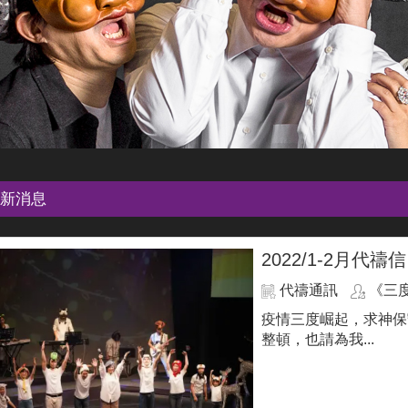
新消息
2022/1-2月代禱信
代禱通訊
《三
疫情三度崛起，求神保
整頓，也請為我...