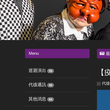
Menu
最
巡迴演出
【
58
代禱
代禱通訊
40
其他消息
84