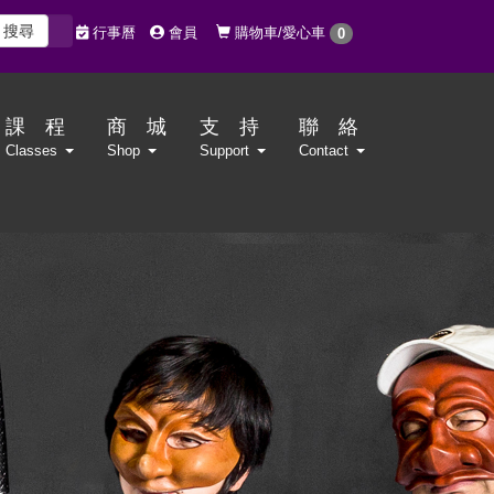
搜尋
購物車/愛心車
行事曆
會員
0
課 程
商 城
支 持
聯 絡
Classes
Shop
Support
Contact