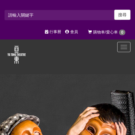
搜尋
行事曆
會員
購物車/愛心車
0
選
單
切
換