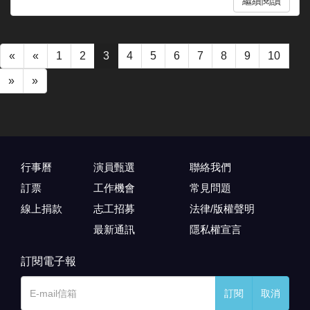
繼續閱讀
«
«
1
2
3
4
5
6
7
8
9
10
»
»
行事曆
演員甄選
聯絡我們
訂票
工作機會
常見問題
線上捐款
志工招募
法律/版權聲明
最新通訊
隱私權宣言
訂閱電子報
訂閱
取消