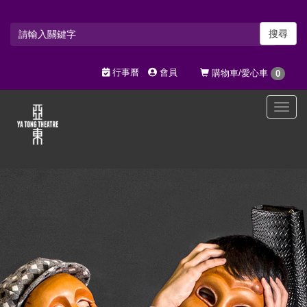
搜尋
行事曆
會員
購物車/愛心車
0
選
單
切
換