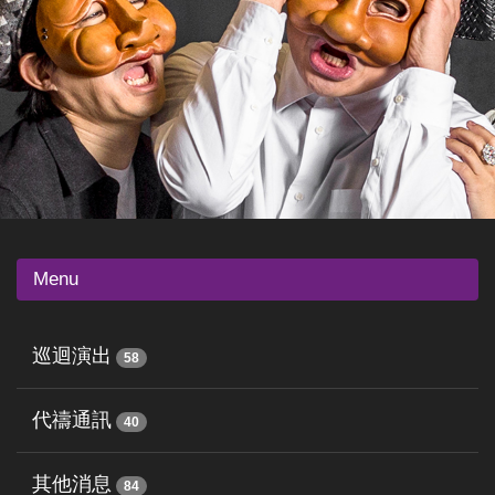
Menu
巡迴演出
58
代禱通訊
40
其他消息
84