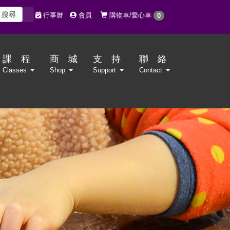
搜尋
購物車/愛心車
行事曆
會員
0
課 程
商 城
支 持
聯 絡
Classes
Shop
Support
Contact