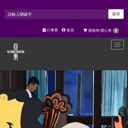
搜尋
行事曆
會員
購物車/愛心車
0
選
單
切
換