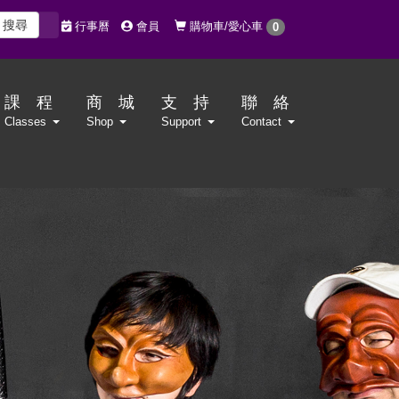
搜尋
購物車/愛心車
行事曆
會員
0
課 程
商 城
支 持
聯 絡
Classes
Shop
Support
Contact