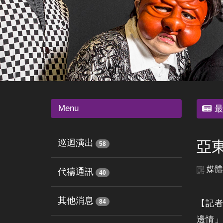
Menu
最
巡迴演出
亞
58
媒體
代禱通訊
40
其他消息
84
【記
邊情