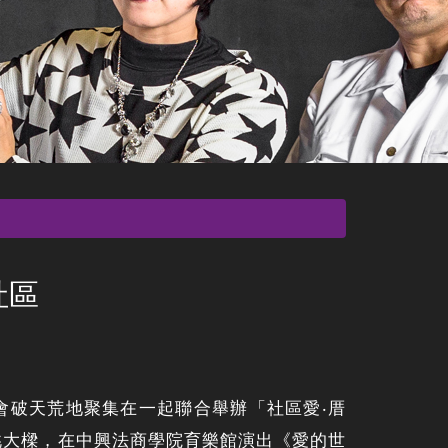
社區
會破天荒地聚集在一起聯合舉辦「社區愛‧厝
挑大樑，在中興法商學院育樂館演出《愛的世