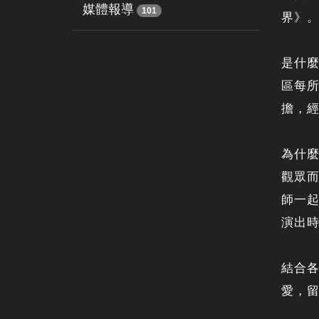
媒體報導
101
界》
是什
區每
擔，
為什
觀眾
師一
演出
結合
愛，