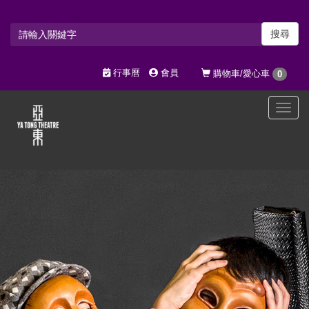
搜尋
行事曆
會員
購物車/愛心車
0
選
單
切
換