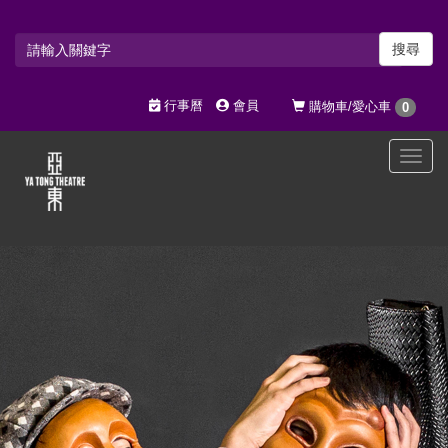
搜尋
行事曆
會員
購物車/愛心車
0
選
單
切
換