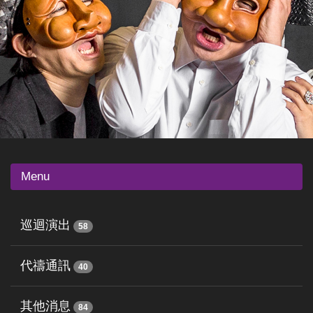
Menu
巡迴演出
58
代禱通訊
40
其他消息
84