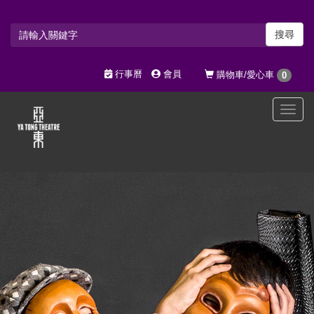
搜尋
行事曆
會員
購物車/愛心車
0
選
單
切
換