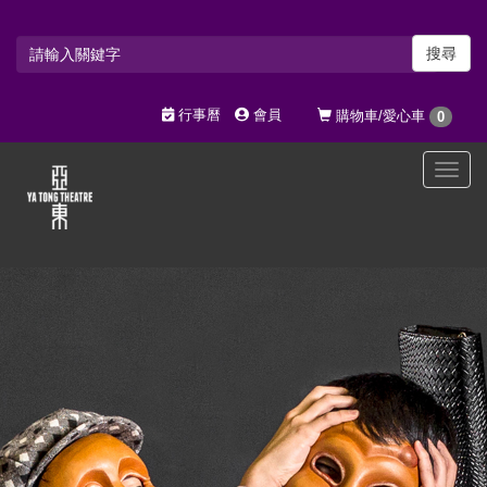
搜尋
行事曆
會員
購物車/愛心車
0
選
單
切
換