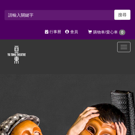
搜尋
行事曆
會員
購物車/愛心車
0
選
單
切
換