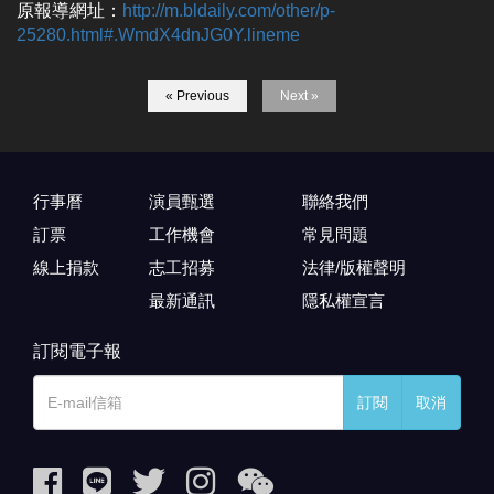
原報導網址：
http://m.bldaily.com/other/p-
25280.html#.WmdX4dnJG0Y.lineme
« Previous
Next »
行事曆
演員甄選
聯絡我們
訂票
工作機會
常見問題
線上捐款
志工招募
法律/版權聲明
最新通訊
隱私權宣言
訂閱電子報
訂閱
取消