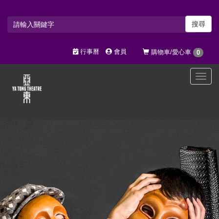
搜尋
行事曆
會員
購物車/愛心車
0
選
單
切
換