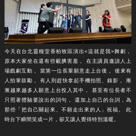
今天在台北靈糧堂香柏牧區演出<這就是我>舞劇，
原本大家坐在還有些靦腆害羞， 在主講員邀請人上
場戲劇互動， 當第一位長輩願意走上台後， 後來有
人拍掌鼓勵， 有人則趕快拿起手機拍照、錄影， 漸
漸越來越多人願意上台投入其中， 甚至有位長者不
只照著體驗要說出的詞句， 還加上自己的台詞，為
那些「把自己關起來、不願走出來的人」祝福。 此
時台下瞬間笑成一片，卻又讓人覺得特別溫暖。