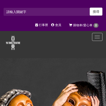
搜尋
行事曆
會員
購物車/愛心車
0
選
單
切
換