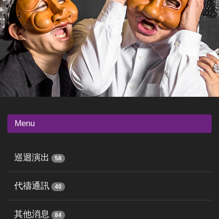
Menu
巡迴演出
58
代禱通訊
40
其他消息
84