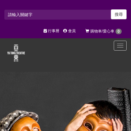
搜尋
行事曆
會員
購物車/愛心車
0
選
單
切
換