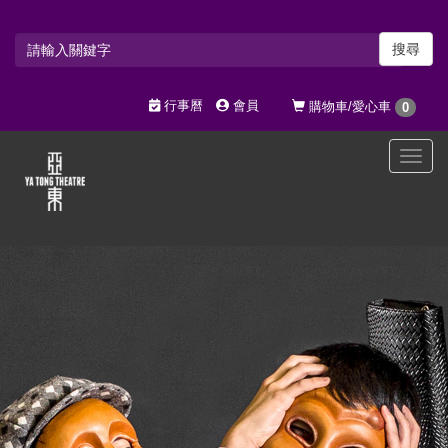
搜尋
行事曆
會員
購物車/愛心車
0
選
單
切
換