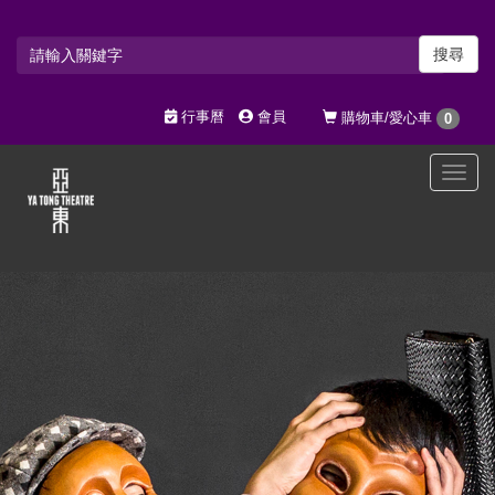
搜尋
行事曆
會員
購物車/愛心車
0
選
單
切
換