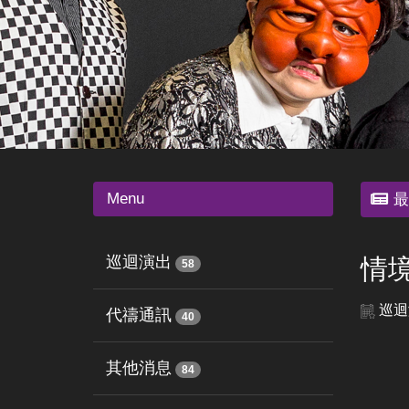
Menu
最
巡迴演出
情境
58
巡迴
代禱通訊
40
其他消息
84