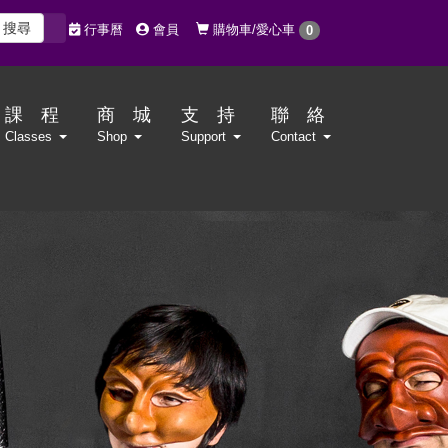
搜尋
購物車/愛心車
行事曆
會員
0
課 程
商 城
支 持
聯 絡
Classes
Shop
Support
Contact