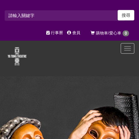
搜尋
行事曆
會員
購物車/愛心車
0
選
單
切
換