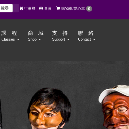
搜尋
購物車/愛心車
行事曆
會員
0
課 程
商 城
支 持
聯 絡
Classes
Shop
Support
Contact