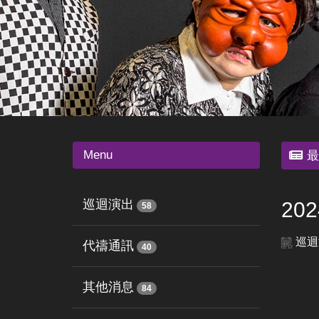
Menu
最
巡迴演出
20
58
巡迴
代禱通訊
40
其他消息
84