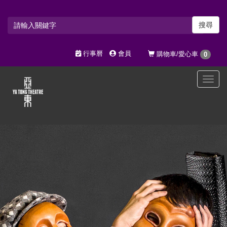
搜尋
行事曆
會員
購物車/愛心車
0
選
單
切
換