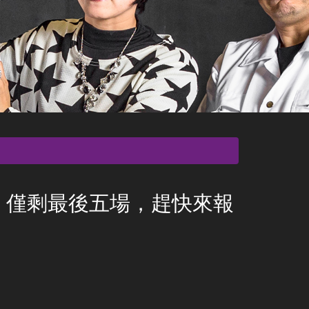
，僅剩最後五場，趕快來報