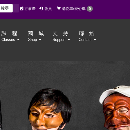
搜尋
購物車/愛心車
行事曆
會員
0
課 程
商 城
支 持
聯 絡
Classes
Shop
Support
Contact