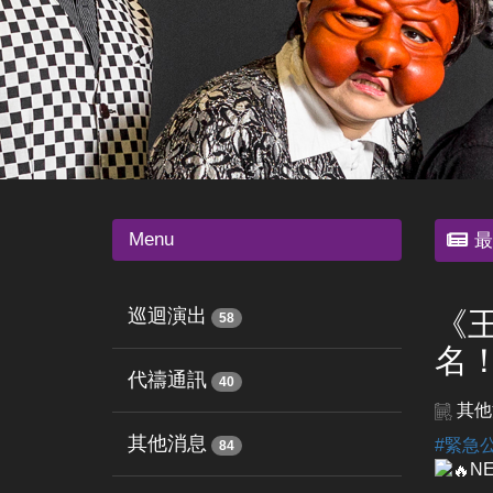
Menu
最
巡迴演出
《
58
名
代禱通訊
40
其他
其他消息
#緊急
84
N