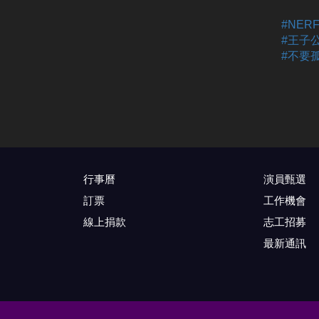
#NE
#王子
#不要
行事曆
演員甄選
訂票
工作機會
線上捐款
志工招募
最新通訊