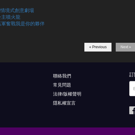
RF情境式創意劇場
公主噴火龍
孤軍奮戰我是你的夥伴
« Previous
Next »
訂
聯絡我們
常見問題
法律/版權聲明
隱私權宣言