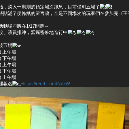
始，湧入一則則的預定場次訊息，目前僅剩五場了
些貼滿了便條紙的留言牆，全是不同場次的玩家們在參加完《王
活動場即將在1/17開跑～
設、演員排練，緊鑼密鼓地進行中
後五場
五) 上午場
五) 下午場
五) 上午場
五) 下午場
六) 上午場
裡報名
https://reurl.cc/edNnkW