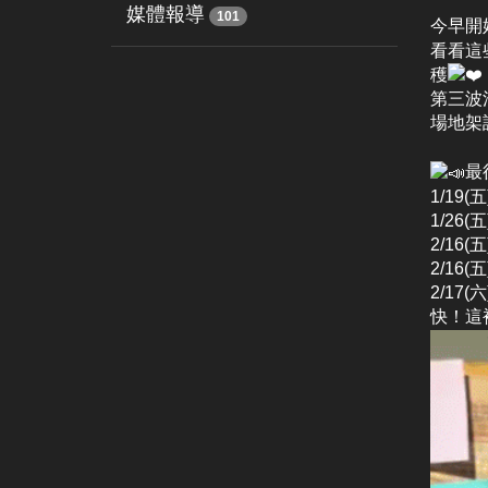
媒體報導
101
今早開
看看這
穫
第三波
場地架
最
1/19(
1/26(
2/16(
2/16(
2/17(
快！這