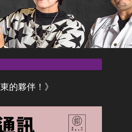
亞東的夥伴！》