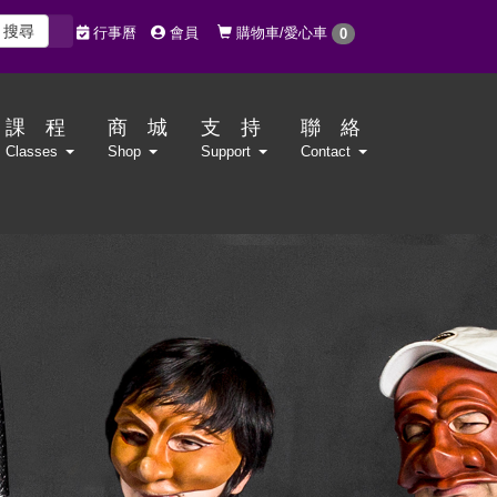
搜尋
購物車/愛心車
行事曆
會員
0
課 程
商 城
支 持
聯 絡
Classes
Shop
Support
Contact