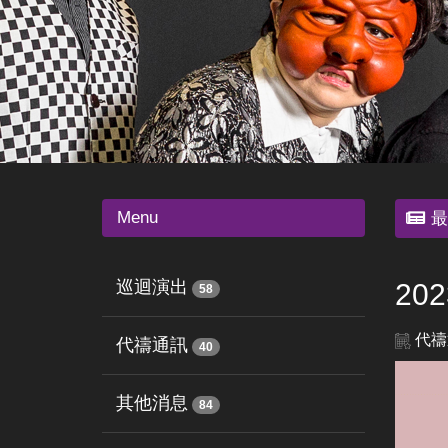
Menu
最
巡迴演出
20
58
代禱
代禱通訊
40
其他消息
84