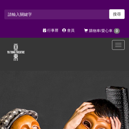
搜尋
行事曆
會員
購物車/愛心車
0
選
單
切
換