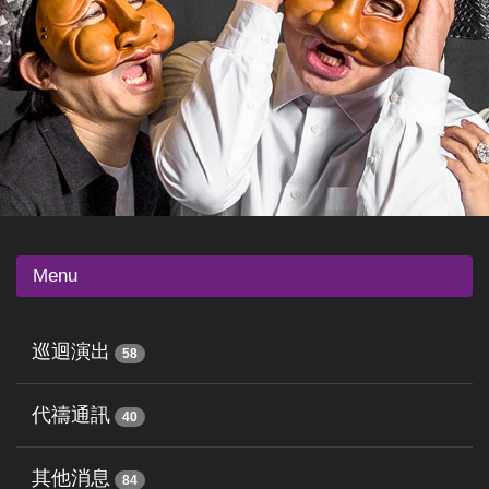
Menu
巡迴演出
58
代禱通訊
40
其他消息
84