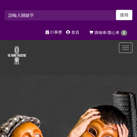
搜尋
行事曆
會員
購物車/愛心車
0
選
單
切
換