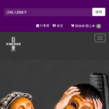
搜尋
行事曆
會員
購物車/愛心車
0
選
單
切
換