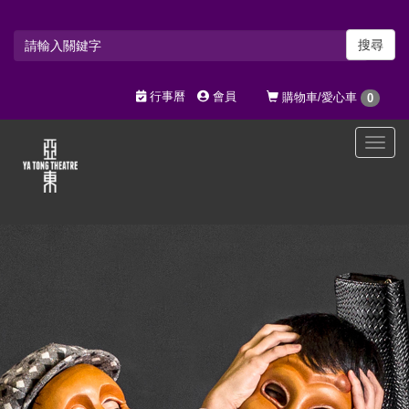
搜尋
行事曆
會員
購物車/愛心車
0
選
單
切
換