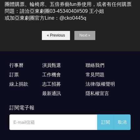
團體購票、輪椅席、五倍券藝fun券使用，或者有任何購票
問題：請洽亞東劇團03-4534040#509 王小姐
或加亞東劇團官方Line：@cko0445q
« Previous
Next »
行事曆
演員甄選
聯絡我們
訂票
工作機會
常見問題
線上捐款
志工招募
法律/版權聲明
最新通訊
隱私權宣言
訂閱電子報
訂閱
取消