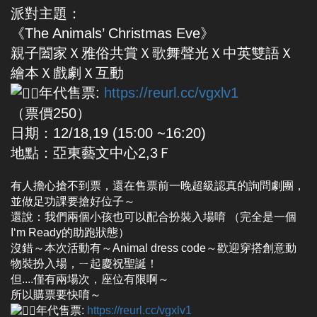
派對主題：
《The Animals’ Christmas Eve》
親子闔家Ｘ雅俗共賞Ｘ歌舞聲光Ｘ中英雙語Ｘ
繪本Ｘ戲劇Ｘ互動
年代售票:
https://reurl.cc/vgxlv1
（票價250）
日期：12/18,19 (15:00 ~16:20)
地點：亞東藝文中心2,3Ｆ
有人擔心搶不到票，還在售票前一晚超級認真的詢問劇團，
並做足功課要搶好位子～
還說：我們兩個小孩也可以配合扮裝入場唷 （完全是一個
I‘m Ready的助跑狀態）
沒錯～本次活動有～Animal dress code～歡迎穿搭創意動
物裝扮入場，ㄧ起慶祝聖誕！
但....僅有兩場次，座位有限啊～
所以購票要快唷～
年代售票:
https://reurl.cc/vgxlv1