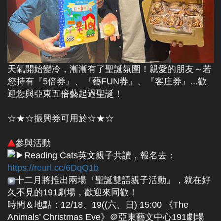
天氣開始變冷，漸漸有了聖誕氛圍！親愛的朋友～若
您持有『5倍券』、『藝FUN券』、『客庄券』...歡
迎您與亞東五倍藝起過聖誕！
☆★☆振興券可用於☆★☆
參與活動
Reading Cats英文親子共讀，報名去：
https://reurl.cc/6DqQ1b
十二月將推出兩場『聖誕雙語親子活動』，就在好
久不見的191劇場，歡迎來同歡！
時間＆地點：12/18、19((六、日) 15:00 《The
Animals’ Christmas Eve》＠亞東藝文中心191劇場