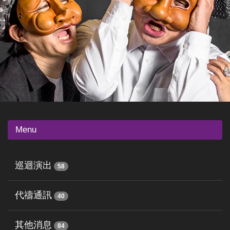
Menu
巡迴演出
58
代禱通訊
40
其他消息
84