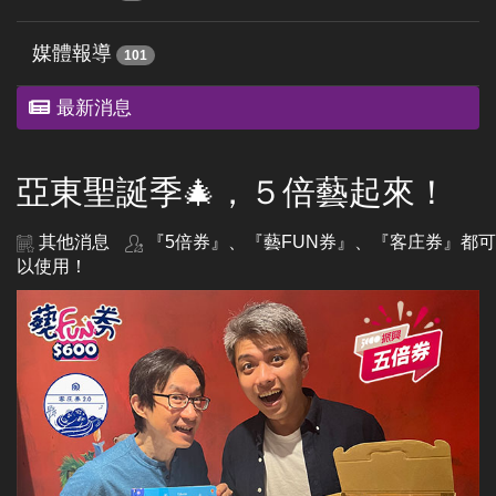
媒體報導
101
最新消息
亞東聖誕季🎄，５倍藝起來！
其他消息
『5倍券』、『藝FUN券』、『客庄券』都可
以使用！