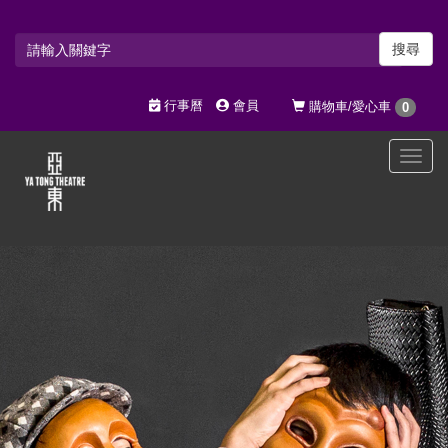
搜尋
行事曆
會員
購物車/愛心車
0
選
單
切
換