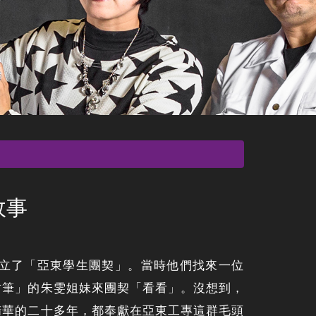
故事
成立了「亞東學生團契」。當時他們找來一位
封筆」的朱雯姐妹來團契「看看」。沒想到，
精華的二十多年，都奉獻在亞東工專這群毛頭