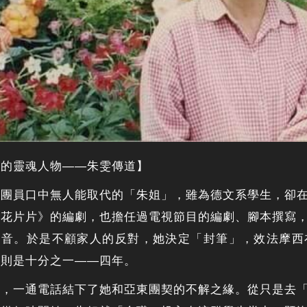
團的靈魂人物——朱雯傳道】
，團員口中無人能取代的「朱姐」，雖為德文系學生，卻
雪花片片》的編劇，也擔任過電視節目的編劇、腳本撰寫
福音。於是不顧家人的反對，她決定「封筆」，效法摩西
她則是十分之一——四年。
後，一通電話結下了她和亞東團契的不解之緣。從只是去