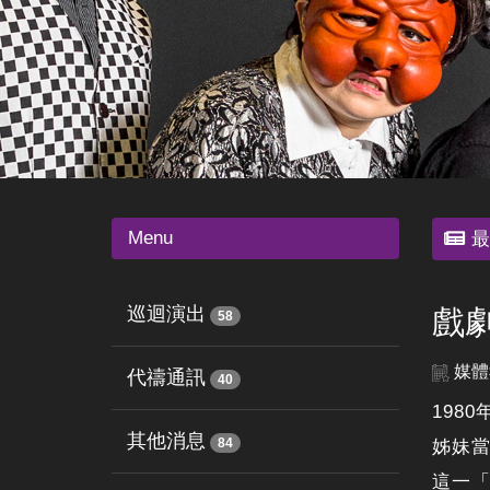
Menu
最
巡迴演出
戲
58
媒體
代禱通訊
40
198
其他消息
84
姊妹
這一