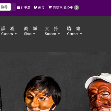
搜尋
購物車/愛心車
行事曆
會員
0
課 程
商 城
支 持
聯 絡
Classes
Shop
Support
Contact