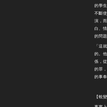
的學生
不斷
演，
白、
的問
「這
的。
係，
的罪
的事
【蛻
事實