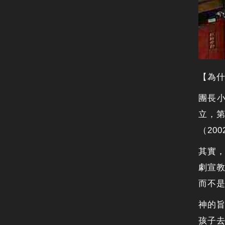
【為
團長小
立，第
（20
其實
劇宣
而不
神的
孩子