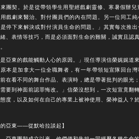
來團契。於是從帶領學生用聖經戲劇靈修、寒暑假辦兒童
使用戲劇來醫治、對付團員們的內在問題。另一位同工純
而是停下來解決或對付演員生命的問題。」其實每次推出
情緒、表情等技巧，而是必須面對生命的難關，誠實且認
題。
就是亞東的戲能觸動人心的原因。」現任導演信榮娓娓道
他原本是加拿大一位全職舞者，有一年帶領短宣隊回台灣
從前在看不同的舞台作品、表演時，總是帶著批判的眼光
，需要到神面前認罪悔改。」信榮沒想到，一次短宣竟翻
奉態度，以及如何在自己的專業上被神使用、榮神益人？
變的亞東——從默哈拉談起】
上，亞東團契成立以來，他們便和朱姐一同經歷各種生命