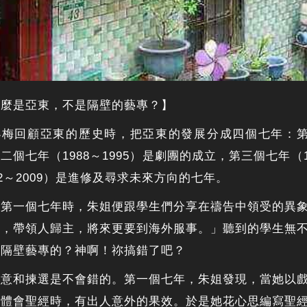
什麼是亞東，不是隔壁的藝專？】
梅回顧亞東的歷史時，把亞東的發展分成四個七年：第一
二個七年（1988～1995）是劇團的成立，第三個七年（
02～2009）是進修及尋求未來方向的七年。
，第一個七年時，朱姐便跟學生們分享在禱告中領受的異
教，帶領人歸主，將來更要到海外服事。」聽到的學生無
是隔壁藝專的？神啊！祢搞錯了吧？
旨意和揀選是不會錯的。第一個七年，朱姐發現，當她以
去體會聖經時，有出人意外的果效。於是她花心思編寫聖