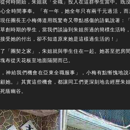
知從何時開始，朱姐就「全職」投入在這群學生當中。既
信心全時間事奉。「有一年，她全年只有兩千元過活，而
」現任團長王小梅傳道用既驚奇又帶點感傷的語氣說著：
契草創時期的學生，當我們談論到朱姐所過的簡樸生活時
道接受她的付出，卻不知道原來她是這樣過生活的！」
有了「團契之家」，朱姐就與學生住在一起。她甚至把房
一塊布從天花板至地面隔開而已。
好，神給我們機會在亞東全職服事」，小梅有點慚愧地說
照顧她。」其實這些機會，都讓同工們更深刻地去經歷朱
個死蔭幽谷。