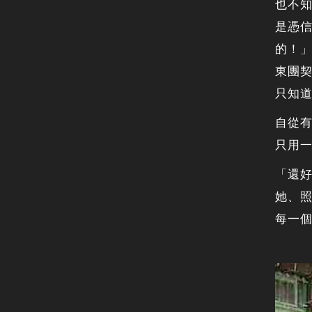
也不
是憑
的！
東團
只知
自從
只用
「還
她、
每一