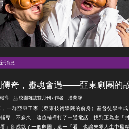
新消息
劇傳奇，靈魂會遇——亞東劇團的
報導
校園雜誌雙月刊 / 作者：潘蘭馨
0年，一群亞東工專（亞東技術學院的前身）基督徒學生
當輔導，不多久，這位輔導打了一通電話，找到正為主「
「看」卻成就了一個劇團，這一「看」也讓朱雯人生中最