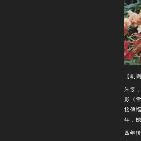
【劇
朱雯
影《
接傳
年，
四年