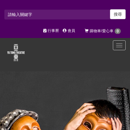
搜尋
行事曆
會員
購物車/愛心車
0
選
單
切
換