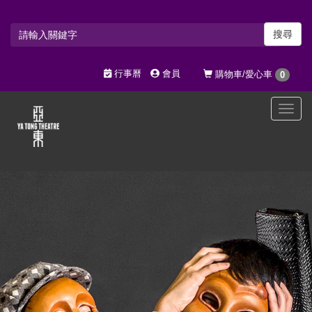
搜尋
行事曆
會員
購物車/愛心車
0
選
單
切
換