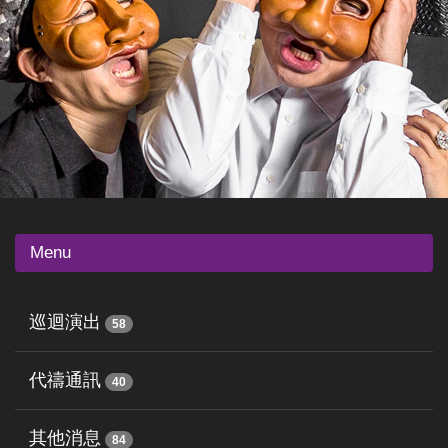
Menu
巡迴演出
58
代禱通訊
40
其他消息
84