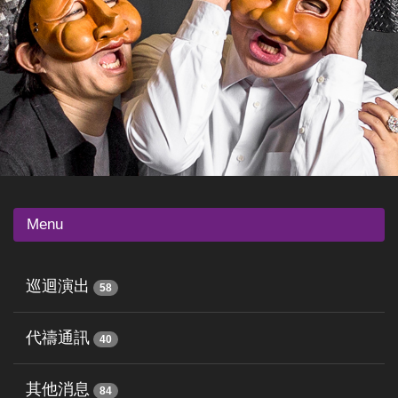
Menu
巡迴演出
58
代禱通訊
40
其他消息
84