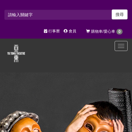
搜尋
行事曆
會員
購物車/愛心車
0
選
單
切
換