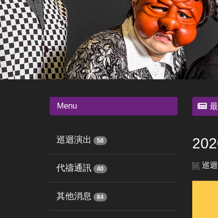
Menu
最
巡迴演出
20
58
巡迴
代禱通訊
40
其他消息
84