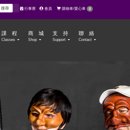
搜尋
購物車/愛心車
行事曆
會員
0
課 程
商 城
支 持
聯 絡
Classes
Shop
Support
Contact