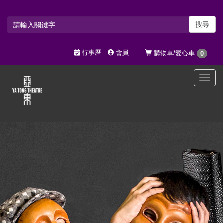
搜尋
行事曆
會員
購物車/愛心車
0
選
單
切
換