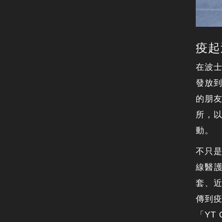
疫起
在波士頓
發放
的朋
所，
動。
不只是
線醫護
套、近
傳到
「YT