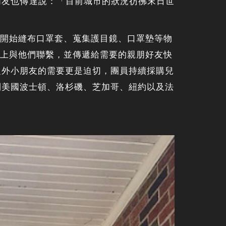
朋友也傳達說：「目前城市的狀況彷彿末日世
」，開始縫布口罩套、蒐集護目鏡、口罩墊等物
，馬上與他們聯繫，並傳遞給需要的親朋好友快
之外小朋友的需要更是迫切，團員持續採購兒
到美國波士頓、洛杉磯、芝加哥、紐約以及法