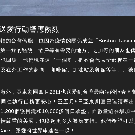
送愛行動響應熱烈
的台灣僑胞，也因為疫情的關係成立「Boston Taiwanese f
到第一線的醫院、散戶等有需要的地方。芝加哥的朋友也
友也回覆「他們現在連了一個群，把教會代表全部聯在一
以及在外工作的超商、咖啡館、加油站及餐館等等」。彼
海外，亞東劇團四月28日也送愛到台灣最南端的恆春基
同仁執行任務更安心！至五月5日亞東劇團已陸續寄出了
1,200個護目鏡和10,000多個口罩墊，而數量還在增加
疫情嚴重的美國，也喚起更多人響應支持。他們希望可以
 Care」讓愛將世界串連在一起！