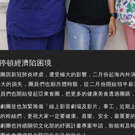
停頓經濟陷困境
劇團因新冠肺炎肆虐，遭受極大的影響，二月份起海內外
很大的損失，團員們也願共體時艱，從二月份開始領半薪
團員們也開始發起亞東食團，把更多的健康美食透過團購
，劇團並也加緊籌備「線上影音劇場及影片」事工，近期
間的粉絲們，更祝大家一定要健康、喜樂、安全，最重要
。劇團也持續關切文化部的紓困計畫專案申請，盼能有及