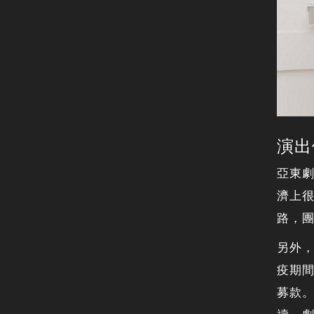
演出
亞東
濟上
路，
另外
疫期
募款