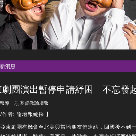
新消息
東劇團演出暫停申請紓困 不忘發
報導
基督教論壇報
/作者: 論壇報編採 】
初亞東劇團有機會至北美與當地朋友們連結，回國後不到