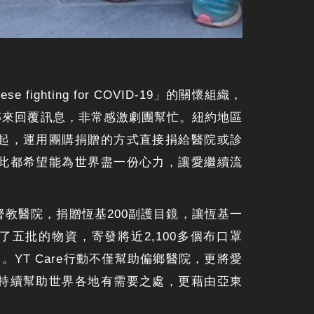
ighting for COVID-19」的關懷組織，
傳來回覆訊息，非常感激劇團幫忙。紐約地區
起，運用團購捐贈的方式直接捐給醫院或診
此都希望能為世界盡一份心力，讓愛繼續流
督教醫院，捐贈恆基200副護目鏡，讓恆基一
五批的物資，寄發將近2,100多個布口罩
中。YT Care行動不僅幫助偏鄉醫院，更將愛
持續幫助世界各地有需要之處，更藉由亞東