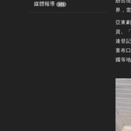
紛出
媒體報導
101
界，
亞東劇
資。「
速登
童布
國等