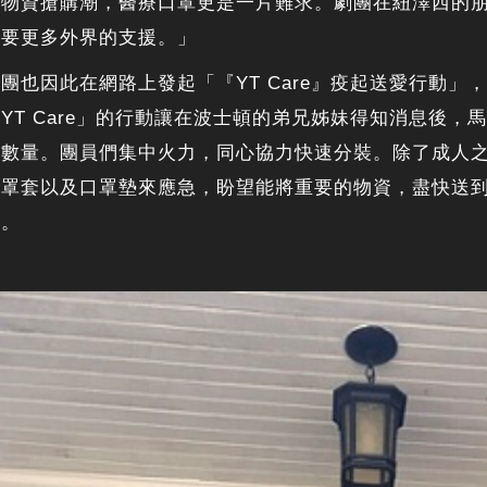
現物資搶購潮，醫療口罩更是一片難求。劇團在紐澤西的
需要更多外界的支援。」
團也因此在網路上發起「『YT Care』疫起送愛行動
YT Care」的行動讓在波士頓的弟兄姊妹得知消息後
記數量。團員們集中火力，同心協力快速分裝。除了成人
口罩套以及口罩墊來應急，盼望能將重要的物資，盡快送
地。