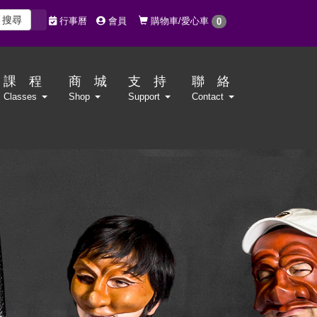
搜尋
購物車/愛心車
行事曆
會員
0
課 程
商 城
支 持
聯 絡
Classes
Shop
Support
Contact