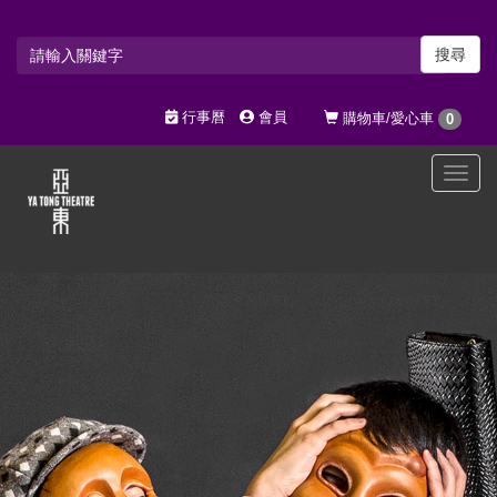
搜尋
行事曆
會員
購物車/愛心車
0
選
單
切
換