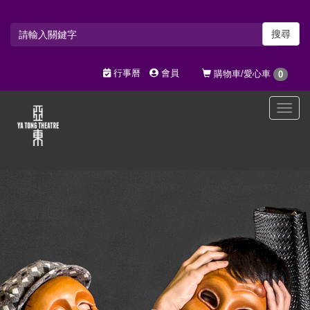
搜尋
行事曆
會員
購物車/愛心車
0
選
單
切
換