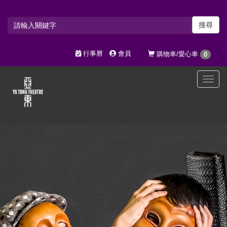
搜尋
行事曆
會員
購物車/愛心車
0
選
單
切
換