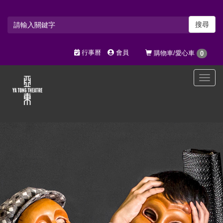
搜尋
行事曆
會員
購物車/愛心車
0
選
單
切
換