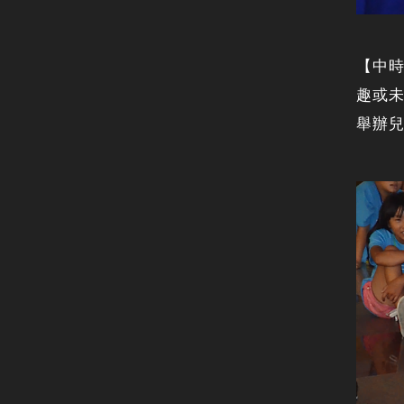
【中時
趣或
舉辦