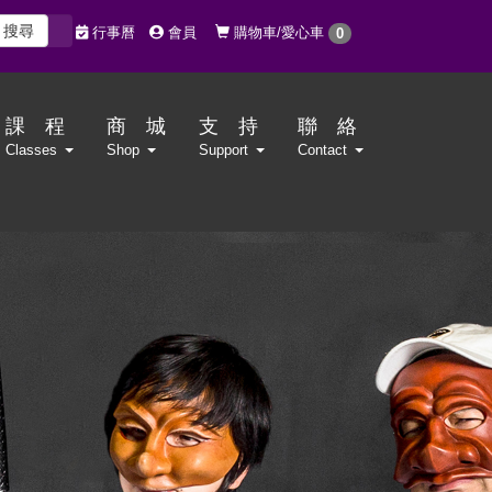
搜尋
購物車/愛心車
行事曆
會員
0
課 程
商 城
支 持
聯 絡
Classes
Shop
Support
Contact