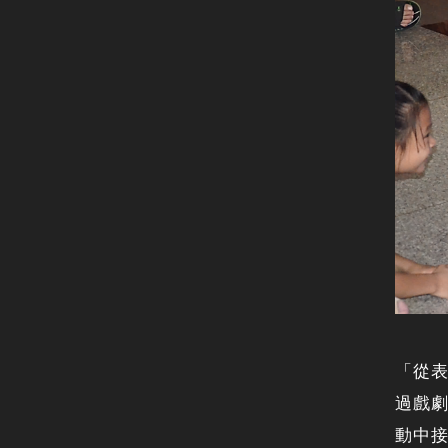
「從
過戲
動中