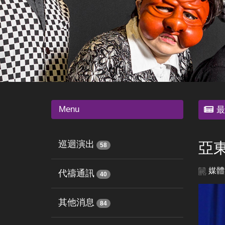
Menu
最
巡迴演出
亞
58
媒體
代禱通訊
40
其他消息
84