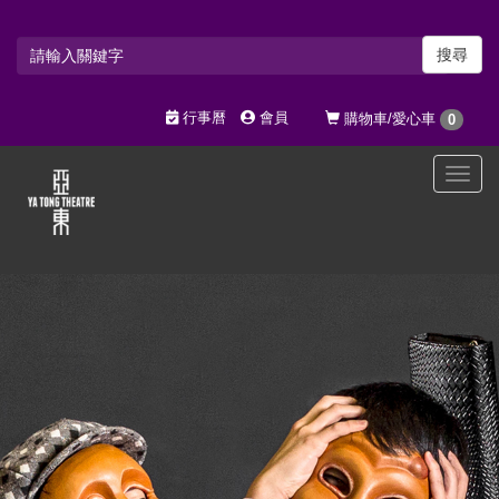
搜尋
行事曆
會員
購物車/愛心車
0
選
單
切
換