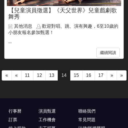
【兒童演員徵選】《天父世界》兒童戲劇歌
舞秀
其他消息
歡迎對唱、跳、演有興趣，6至10歲的
小朋友報名參加甄選！
...
繼續閱讀
«
«
11
12
13
14
15
16
17
»
»
行事曆
演員甄選
聯絡我們
訂票
工作機會
常見問題