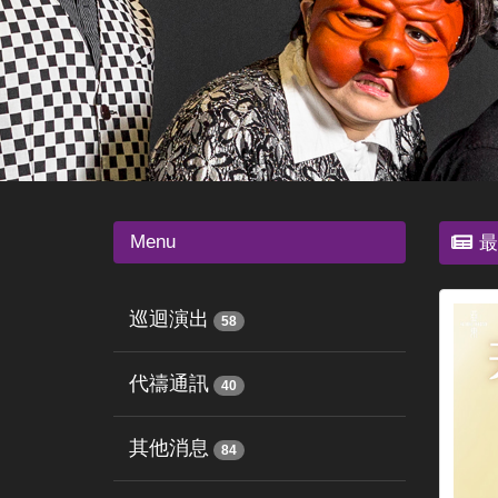
Menu
最
巡迴演出
58
代禱通訊
40
其他消息
84