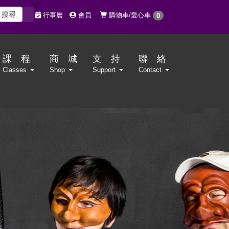
搜尋
購物車/愛心車
行事曆
會員
0
課 程
商 城
支 持
聯 絡
Classes
Shop
Support
Contact