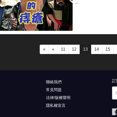
...
«
«
11
12
13
14
15
訂
聯絡我們
常見問題
法律/版權聲明
隱私權宣言