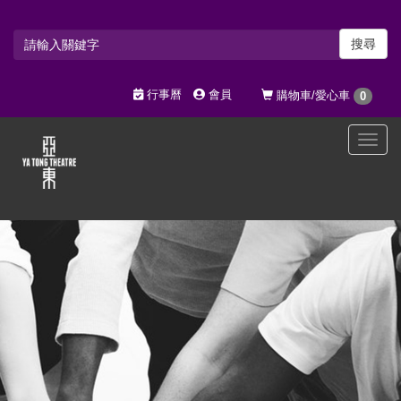
搜尋
行事曆
會員
購物車/愛心車
0
選
單
切
換