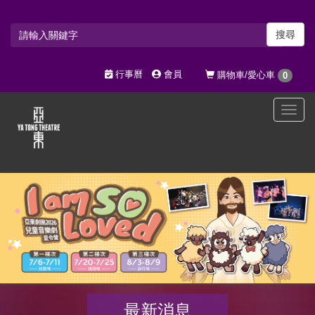
搜尋
行事曆
會員
購物車/愛心車
0
選
單
切
換
最新消息